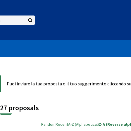
nu
Puoi inviare la tua proposta o il tuo suggerimento cliccando s
27 proposals
Random
Recent
A-Z (Alphabetical)
Z-A (Reverse alp