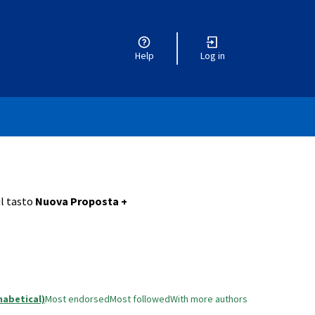
Help
Log in
ul tasto
Nuova Proposta +
habetical)
Most endorsed
Most followed
With more authors