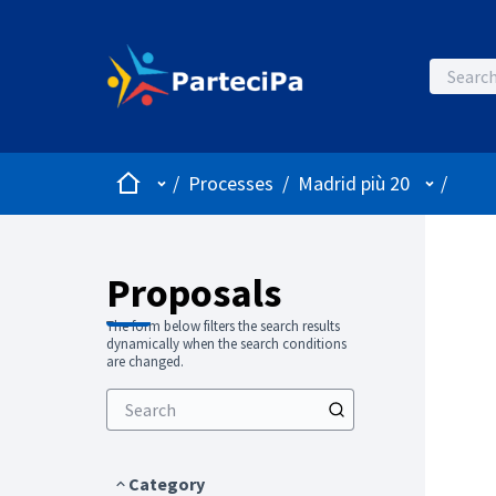
Home
Main menu
User me
/
Processes
/
Madrid più 20
/
Proposals
The form below filters the search results
dynamically when the search conditions
are changed.
Category