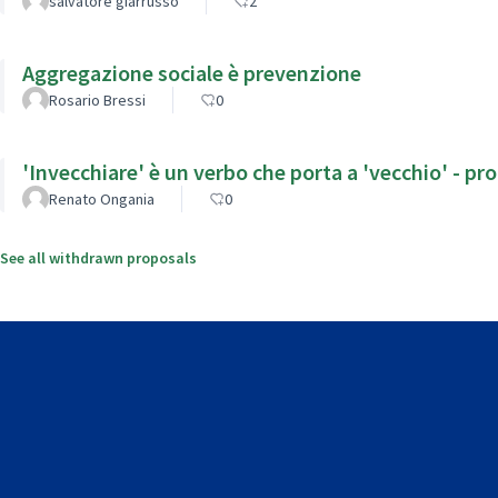
salvatore giarrusso
2
Aggregazione sociale è prevenzione
Rosario Bressi
0
'Invecchiare' è un verbo che porta a 'vecchio' - 
Renato Ongania
0
See all withdrawn proposals