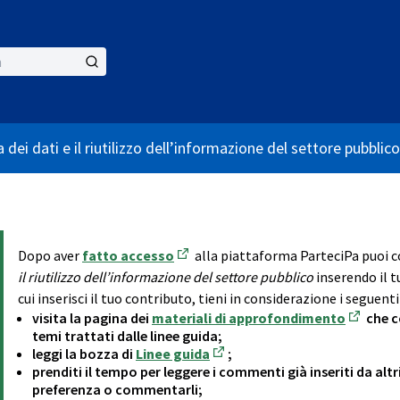
 dei dati e il riutilizzo dell’informazione del settore pubblico
Dopo aver
fatto accesso
alla piattaforma ParteciPa puoi
(Opens in new tab)
il riutilizzo dell’informazione del settore pubblico
inserendo il 
cui inserisci il tuo contributo, tieni in considerazione i seguenti
visita la pagina dei
materiali di approfondimento
che c
(Opens i
temi trattati dalle linee guida;
leggi la bozza di
Linee guida
;
(Opens in new tab)
prenditi il tempo per leggere i commenti già inseriti da alt
preferenza o commentarli;