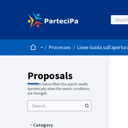
Home
Main menu
/
Processes
/
Linee Guida sull'apertura
Proposals
The form below filters the search results
dynamically when the search conditions
are changed.
Category