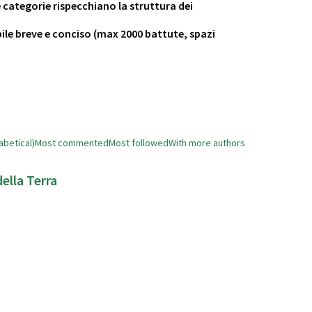
e categorie rispecchiano la struttura dei
ibile breve e conciso (max 2000 battute, spazi
abetical)
Most commented
Most followed
With more authors
della Terra