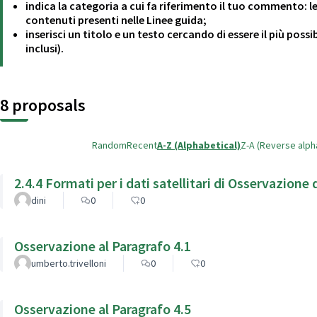
indica la categoria a cui fa riferimento il tuo commento: l
contenuti presenti nelle Linee guida;
inserisci un titolo e un testo cercando di essere il più poss
inclusi).
8 proposals
Random
Recent
A-Z (Alphabetical)
Z-A (Reverse alph
2.4.4 Formati per i dati satellitari di Osservazione 
dini
0
0
Osservazione al Paragrafo 4.1
umberto.trivelloni
0
0
Osservazione al Paragrafo 4.5