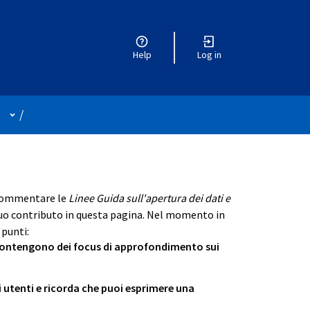
Help
Log in
User menu
/
 commentare le
Linee Guida sull'apertura dei dati e
tuo contributo in questa pagina. Nel momento in
 punti:
ontengono dei focus di approfondimento sui
n new tab)
ri utenti e ricorda che puoi esprimere una