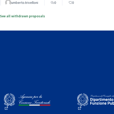
umberto.trivelloni
0
0
See all withdrawn proposals
(External link)
(External link)