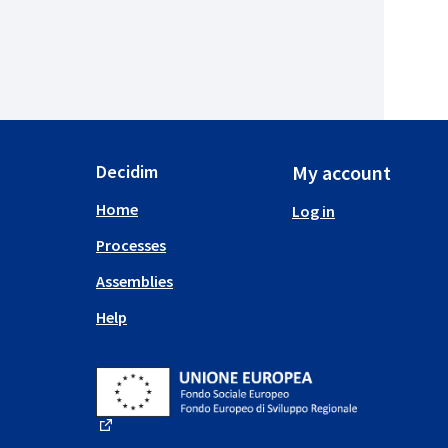
Decidim
My account
Home
Log in
Processes
Assemblies
Help
(External link)