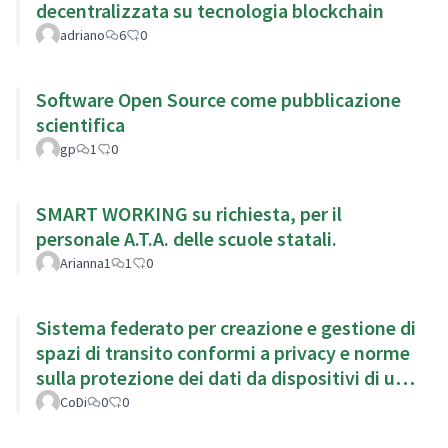
decentralizzata su tecnologia blockchain
adriano
6
0
Software Open Source come pubblicazione
scientifica
gp
1
0
SMART WORKING su richiesta, per il
personale A.T.A. delle scuole statali.
Arianna1
1
0
Sistema federato per creazione e gestione di
spazi di transito conformi a privacy e norme
sulla protezione dei dati da dispositivi di uso
personale
CoDi
0
0