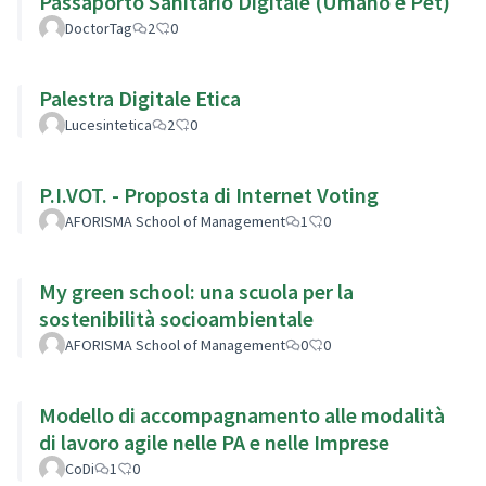
Passaporto Sanitario Digitale (Umano e Pet)
DoctorTag
2
0
Palestra Digitale Etica
Lucesintetica
2
0
P.I.VOT. - Proposta di Internet Voting
AFORISMA School of Management
1
0
My green school: una scuola per la
sostenibilità socioambientale
AFORISMA School of Management
0
0
Modello di accompagnamento alle modalità
di lavoro agile nelle PA e nelle Imprese
CoDi
1
0