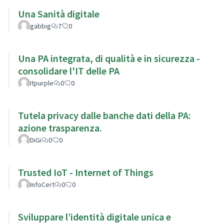
Una Sanità digitale
gabbig
7
0
Una PA integrata, di qualità e in sicurezza -
consolidare l'IT delle PA
Itpurple
0
0
Tutela privacy dalle banche dati della PA:
azione trasparenza.
DiGi
0
0
Trusted IoT - Internet of Things
InfoCert
0
0
Sviluppare l’identità digitale unica e