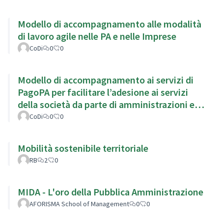
Modello di accompagnamento alle modalità
di lavoro agile nelle PA e nelle Imprese
CoDi
0
0
Modello di accompagnamento ai servizi di
PagoPA per facilitare l’adesione ai servizi
della società da parte di amministrazioni ed
enti locali
CoDi
0
0
Mobilità sostenibile territoriale
RB
2
0
MIDA - L'oro della Pubblica Amministrazione
AFORISMA School of Management
0
0