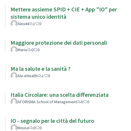
Mettere assieme SPID + CIE + App "IO" per
sistema unico identità
Alex44
1
0
Maggiore protezione dei dati personali
Mario
0
0
Ma la salute e la sanità ?
Ale-eHealth
1
0
Italia Circolare: una scelta differenziata
AFORISMA School of Management
0
0
IO - segnalo per le città del futuro
Mouse
0
0