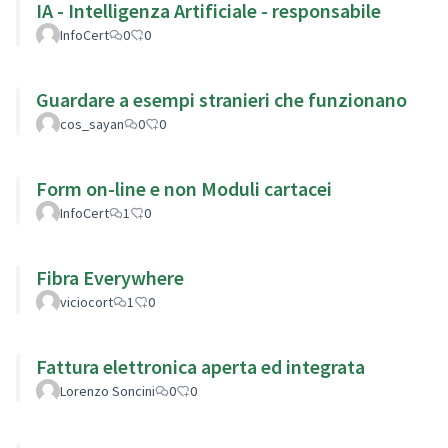
IA - Intelligenza Artificiale - responsabile
InfoCert
0
0
Guardare a esempi stranieri che funzionano
cos_sayan
0
0
Form on-line e non Moduli cartacei
InfoCert
1
0
Fibra Everywhere
viciocort
1
0
Fattura elettronica aperta ed integrata
Lorenzo Soncini
0
0