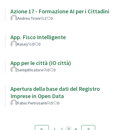
Azione 17 - Formazione AI per i Cittadini
Andrea Tironi
2
0
App. Fisco Intelligente
Kasey
0
0
App per le città (IO città)
Semplificatore
0
0
Apertura della base dati del Registro
Imprese in Open Data
Fabio Pietrosanti
5
0
1
2
3
4