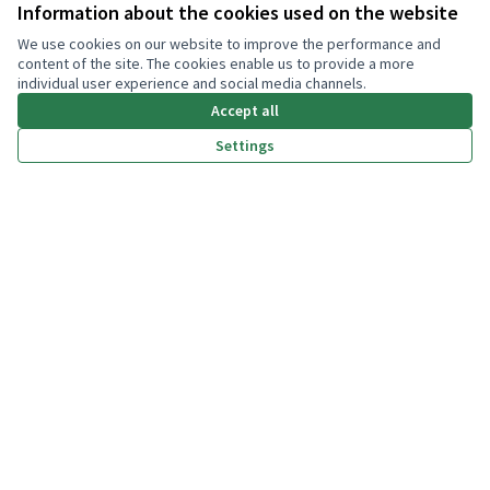
My account
Information about the cookies used on the website
We use cookies on our website to improve the performance and
Log in
content of the site. The cookies enable us to provide a more
individual user experience and social media channels.
Accept all
Settings
(External link)
(External link)
(External link)
(External link)