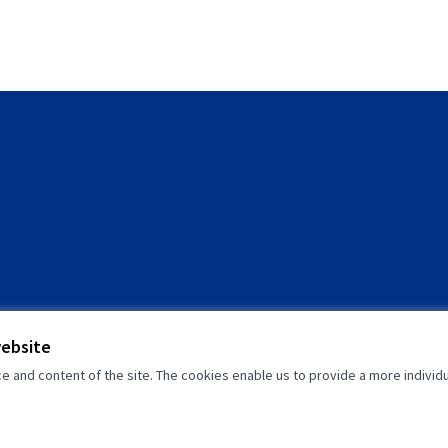
website
and content of the site. The cookies enable us to provide a more individ
(External link)
(External link)