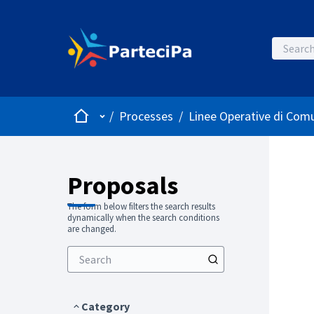
Home
Main menu
/
Processes
/
Linee Operative di Comu
Proposals
The form below filters the search results
dynamically when the search conditions
are changed.
Category