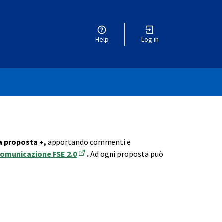
Help
Log in
 proposta +,
apportando commenti e
Comunicazione FSE 2.0
.
Ad ogni proposta può
(Opens in new tab)