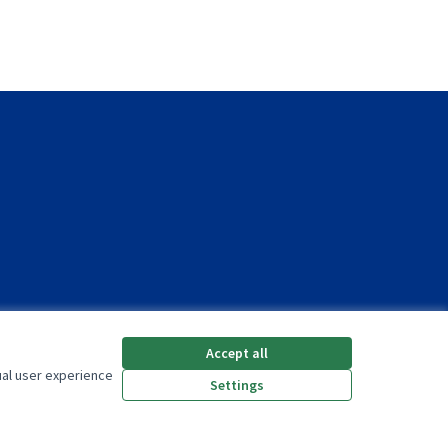
Accept all
ual user experience
Settings
(External link)