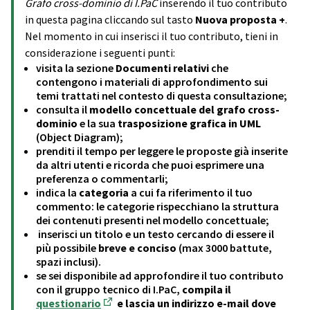
Grafo cross-dominio di I.PaC
inserendo il tuo contributo
in questa pagina cliccando sul tasto
Nuova proposta +
.
Nel momento in cui inserisci il tuo contributo, tieni in
considerazione i seguenti punti:
visita la sezione
Documenti relativi
che
contengono i materiali di approfondimento sui
temi trattati nel contesto di questa consultazione;
consulta il
modello concettuale del grafo cross-
dominio
e la sua
trasposizione grafica in UML
(Object Diagram);
prenditi il tempo per leggere le proposte già inserite
da altri utenti e ricorda che puoi esprimere una
preferenza o commentarli;
indica la
categoria
a cui fa riferimento il tuo
commento: le categorie rispecchiano la struttura
dei contenuti presenti nel modello concettuale;
inserisci un titolo e un testo cercando di essere il
più possibile
breve e conciso
(max 3000 battute,
spazi inclusi).
se sei disponibile ad approfondire il tuo contributo
con il gruppo tecnico di I.PaC,
compila il
questionario
e lascia un indirizzo e-mail dove