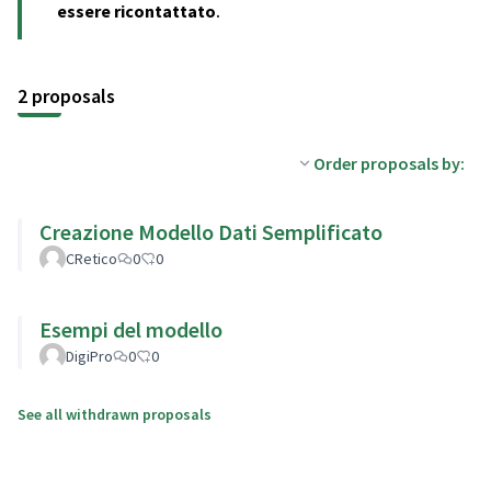
(Opens in new tab)
essere ricontattato
.
2 proposals
Order proposals by:
Creazione Modello Dati Semplificato
CRetico
0
0
Esempi del modello
DigiPro
0
0
See all withdrawn proposals