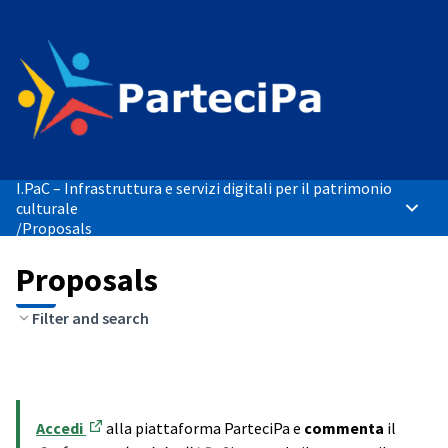
I.PaC – Infrastruttura e servizi digitali per il patrimonio
culturale
Main 
/
Proposals
Proposals
Filter and search
Accedi
alla piattaforma ParteciPa e
commenta
il
(Opens in new tab)