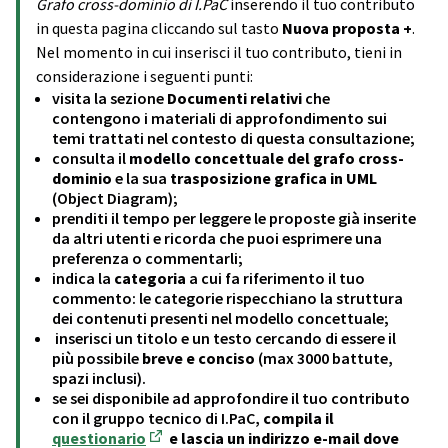
Grafo cross-dominio di I.PaC
inserendo il tuo contributo
in questa pagina cliccando sul tasto
Nuova proposta +
.
Nel momento in cui inserisci il tuo contributo, tieni in
considerazione i seguenti punti:
visita la sezione
Documenti relativi
che
contengono i materiali di approfondimento sui
temi trattati nel contesto di questa consultazione;
consulta il
modello concettuale del grafo cross-
dominio
e la sua
trasposizione grafica in UML
(Object Diagram);
prenditi il tempo per leggere le proposte già inserite
da altri utenti e ricorda che puoi esprimere una
preferenza o commentarli;
indica la
categoria
a cui fa riferimento il tuo
commento: le categorie rispecchiano la struttura
dei contenuti presenti nel modello concettuale;
inserisci un titolo e un testo cercando di essere il
più possibile
breve e conciso
(max 3000 battute,
spazi inclusi).
se sei disponibile ad approfondire il tuo contributo
con il gruppo tecnico di I.PaC,
compila il
questionario
e lascia un indirizzo e-mail dove