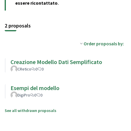
(Opens in new tab)
essere ricontattato
.
2 proposals
Order proposals by:
Creazione Modello Dati Semplificato
CRetico
0
0
Esempi del modello
DigiPro
0
0
See all withdrawn proposals