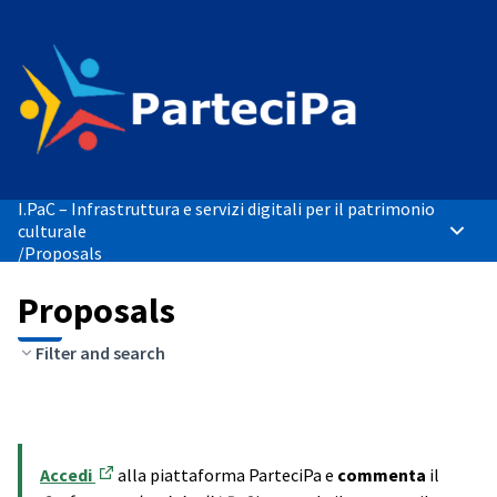
I.PaC – Infrastruttura e servizi digitali per il patrimonio
culturale
Main 
/
Proposals
Proposals
Filter and search
Accedi
alla piattaforma ParteciPa e
commenta
il
(Opens in new tab)