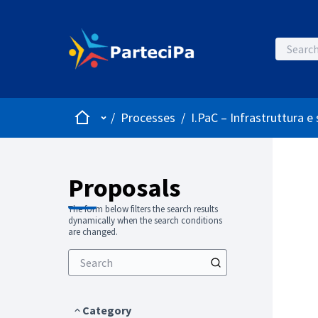
Home
Main menu
/
Processes
/
I.PaC – Infrastruttura e s
Proposals
The form below filters the search results
dynamically when the search conditions
are changed.
Category