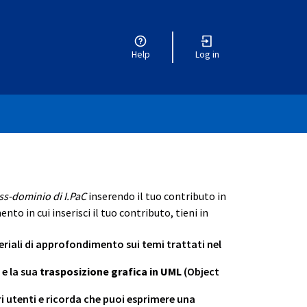
Help
Log in
ss-dominio di I.PaC
inserendo il tuo contributo in
nto in cui inserisci il tuo contributo, tieni in
iali di approfondimento sui temi trattati nel
e la sua
trasposizione grafica in UML
(Object
tri utenti e ricorda che puoi esprimere una