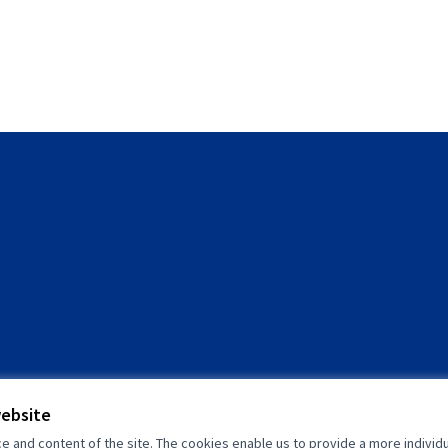
website
and content of the site. The cookies enable us to provide a more individ