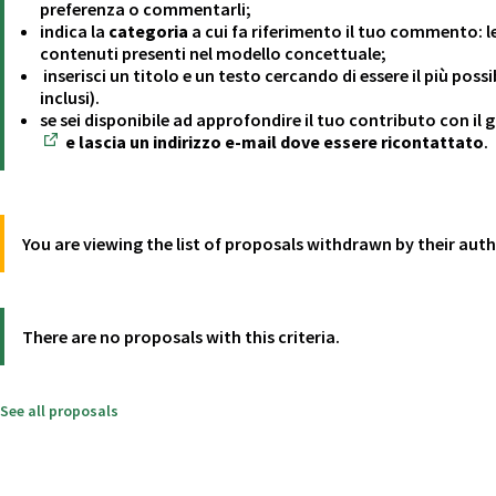
preferenza o commentarli;
indica la
categoria
a cui fa riferimento il tuo commento: l
contenuti presenti nel modello concettuale;
inserisci un titolo e un testo cercando di essere il più possi
inclusi).
se sei disponibile ad approfondire il tuo contributo con il 
e lascia un indirizzo e-mail dove essere ricontattato
.
(Opens in new tab)
You are viewing the list of proposals withdrawn by their aut
There are no proposals with this criteria.
See all proposals