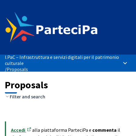
I.PaC – Infrastruttura e servizi digitali per il patrimonio
culturale
Main 
/
Proposals
Proposals
Filter and search
Accedi
alla piattaforma ParteciPa e
commenta
il
(Opens in new tab)