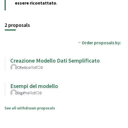
(Opens in new tab)
essere ricontattato
.
2 proposals
Order proposals by:
Creazione Modello Dati Semplificato
CRetico
0
0
Esempi del modello
DigiPro
0
0
See all withdrawn proposals