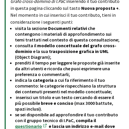
Grafo cross-dominio di I.PaC
inserendo il tuo contributo
in questa pagina cliccando sul tasto
Nuova proposta +
.
Nel momento in cui inserisci il tuo contributo, tieni in
considerazione i seguenti punti:
visita la sezione
Documenti relativi
che
contengono i materiali di approfondimento sui
temi trattati nel contesto di questa consultazione;
consulta il
modello concettuale del grafo cross-
dominio
e la sua
trasposizione grafica in UML
(Object Diagram);
prenditi il tempo per leggere le proposte già inserite
da altri utenti e ricorda che puoi esprimere una
preferenza o commentarli;
indica la
categoria
a cui fa riferimento il tuo
commento: le categorie rispecchiano la struttura
dei contenuti presenti nel modello concettuale;
inserisci un titolo e un testo cercando di essere il
più possibile
breve e conciso
(max 3000 battute,
spazi inclusi).
se sei disponibile ad approfondire il tuo contributo
con il gruppo tecnico di I.PaC,
compila il
questionario
e lascia un indirizzo e-mail dove