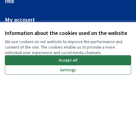
Help
My account
Log in
Information about the cookies used on the website
We use cookies on our website to improve the performance and
content of the site. The cookies enable us to provide a more
individual user experience and social media channels.
Accept all
(External link)
Settings
(External link)
(External link)
(External link)