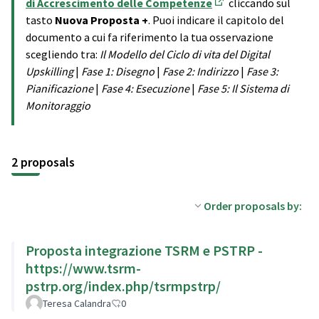
di Accrescimento delle Competenze
cliccando sul
(Opens in new tab)
tasto
Nuova Proposta +
. Puoi indicare il capitolo del
documento a cui fa riferimento la tua osservazione
scegliendo tra:
Il Modello del Ciclo di vita del Digital
Upskilling
|
Fase 1: Disegno
|
Fase 2: Indirizzo
|
Fase 3:
Pianificazione
|
Fase 4: Esecuzione
|
Fase 5: Il Sistema di
Monitoraggio
2 proposals
Order proposals by:
Proposta integrazione TSRM e PSTRP -
https://www.tsrm-
pstrp.org/index.php/tsrmpstrp/
Teresa Calandra
0