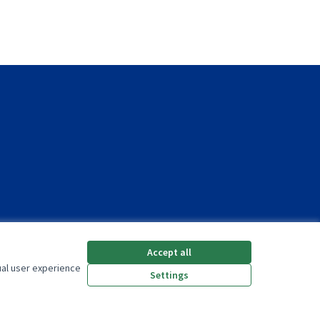
Accept all
ual user experience
Settings
(External link)