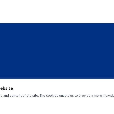
website
and content of the site. The cookies enable us to provide a more individ
(External link)
(External link)