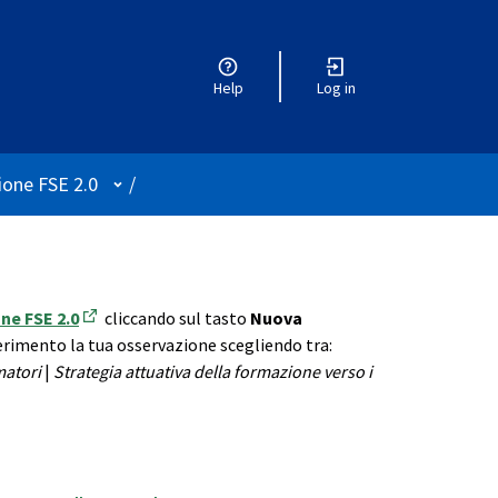
Help
Log in
User menu
ione FSE 2.0
/
ne FSE 2.0
cliccando sul tasto
Nuova
(Opens in new tab)
iferimento la tua osservazione scegliendo tra:
matori
|
Strategia attuativa della formazione verso i