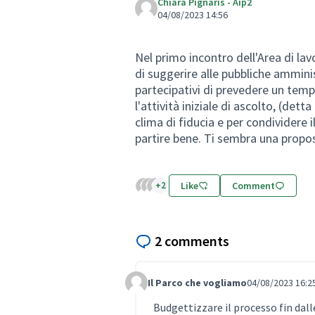
Chiara Pignaris - Aip2
04/08/2023 14:56
Nel primo incontro dell'Area di lav
di suggerire alle pubbliche ammin
partecipativi di prevedere un temp
l'attività iniziale di ascolto, (det
clima di fiducia e per condividere 
partire bene. Ti sembra una propo
+2
Like
Comment
2 comments
Il Parco che vogliamo
04/08/2023 16:2
Comment 766
Budgettizzare il processo fin dall