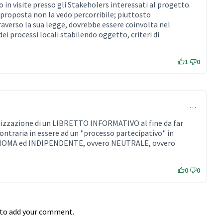
 in visite presso gli Stakeholers interessati al progetto.
 proposta non la vedo percorribile; piuttosto
averso la sua legge, dovrebbe essere coinvolta nel
ei processi locali stabilendo oggetto, criteri di
1
0
…
alizzazione di un LIBRETTO INFORMATIVO al fine da far
ontraria in essere ad un "processo partecipativo" in
ONOMA ed INDIPENDENTE, ovvero NEUTRALE, ovvero
0
0
to add your comment.