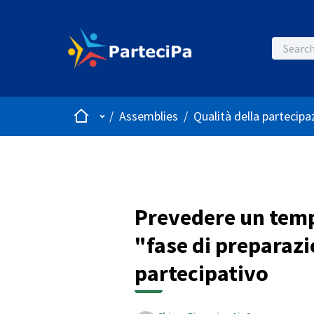
Home
Main menu
/
Assemblies
/
Qualità della partecipa
Prevedere un temp
"fase di preparazi
partecipativo