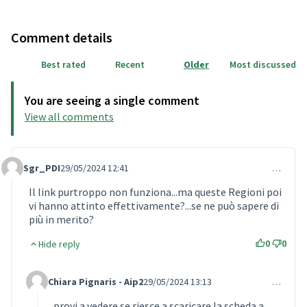
Comment details
Best rated
Recent
Older
Most discussed
You are seeing a single comment
View all comments
Sgr_PDI
29/05/2024 12:41
…
Comment 929 (reply to comment 928)
Il link purtroppo non funziona...ma queste Regioni poi
vi hanno attinto effettivamente?...se ne può sapere di
più in merito?
0
0
Hide reply
Chiara Pignaris - Aip2
29/05/2024 13:13
…
Comment 930 (reply to comment 929)
provi a vedere se riesce a scaricare la scheda a