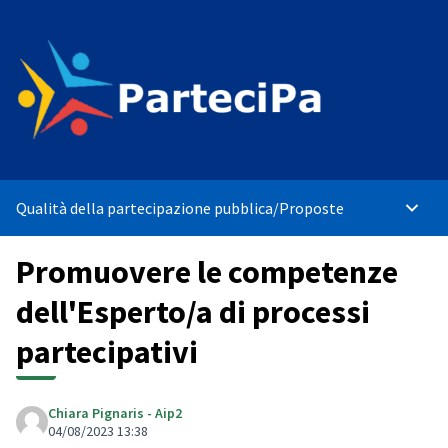
Qualità della partecipazione pubblica
/
Proposte
Main 
Promuovere le competenze
dell'Esperto/a di processi
partecipativi
Chiara Pignaris - Aip2
04/08/2023 13:38