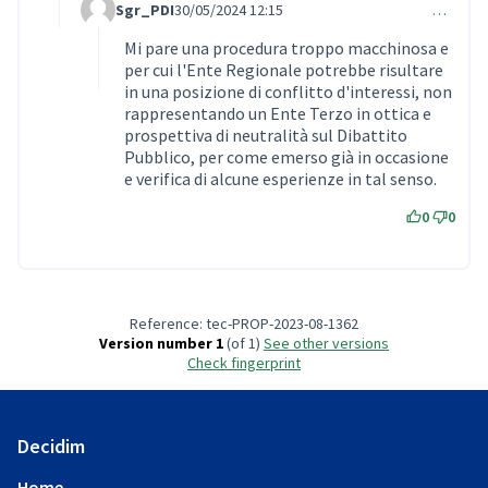
Sgr_PDI
30/05/2024 12:15
…
Comment 933 (reply to comment 930)
Mi pare una procedura troppo macchinosa e
per cui l'Ente Regionale potrebbe risultare
in una posizione di conflitto d'interessi, non
rappresentando un Ente Terzo in ottica e
prospettiva di neutralità sul Dibattito
Pubblico, per come emerso già in occasione
e verifica di alcune esperienze in tal senso.
0
0
Reference: tec-PROP-2023-08-1362
Version number 1
(of 1)
see other versions
Check fingerprint
Decidim
Home