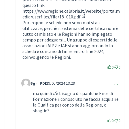
questo link:
https://www.regione.calabria.it/website/portalm
edia/userfiles/file/18_010.pdf
(External link)
Purtroppo le schede non sono mai state
utilizzate, perchè il sistema delle certificazioni è
tutto cambiato e le Regioni hanno impiegato
tempo per adeguarsi... Un gruppo di esperti delle
associazioni AIP2 e IAF stanno aggiornando la
scheda e contano di finire entro fine 2024,
coinvolgendo le Regioni.
0
0
Sgr_PDI
29/05/2024 13:29
…
Comment 931 (reply to comment 930)
ma quindi c'è bisogno di quanlche Ente di
Formazione riconosciuto ne faccia acquisire
la Qualfica per conto della Regione, o
sbaglio?
0
0