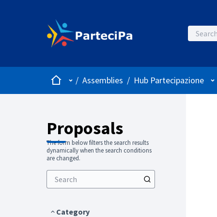
Home
Main menu
Us
/
Assemblies
/
Hub Partecipazione
Proposals
The form below filters the search results
dynamically when the search conditions
are changed.
Category