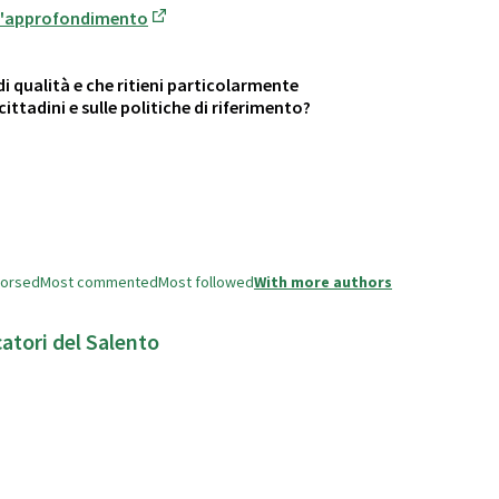
ll'approfondimento
(Opens in new tab)
di qualità e che ritieni particolarmente
ittadini e sulle politiche di riferimento?
dorsed
Most commented
Most followed
With more authors
atori del Salento