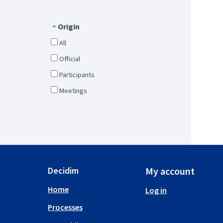
Origin
All
Official
Participants
Meetings
Decidim
My account
Home
Log in
Processes