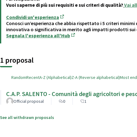
Vuoi saperne di più sui requisiti e sui criteri di qualità?
Vai a
Condividi un'esperienza
(Opens in new tab)
Conosci un’esperienza che abbia rispettato i 5 criteri minimi 
innovativa o significativa in merito agli impatti prodotti sui c
Segnala l'esperienza all'Hub
(Opens in new tab)
1 proposal
Random
Recent
A-Z (Alphabetical)
Z-A (Reverse alphabetical)
Most en
C.A.P. SALENTO - Comunità degli agricoltori e pesc
Official proposal
0
1
See all withdrawn proposals