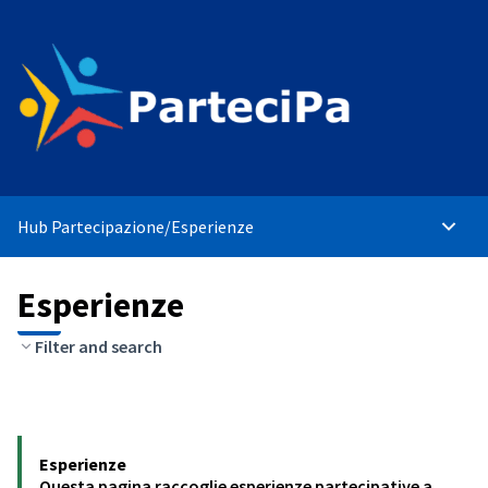
Hub Partecipazione
/
Esperienze
Menù p
Esperienze
Filter and search
Esperienze
Questa pagina raccoglie esperienze partecipative a