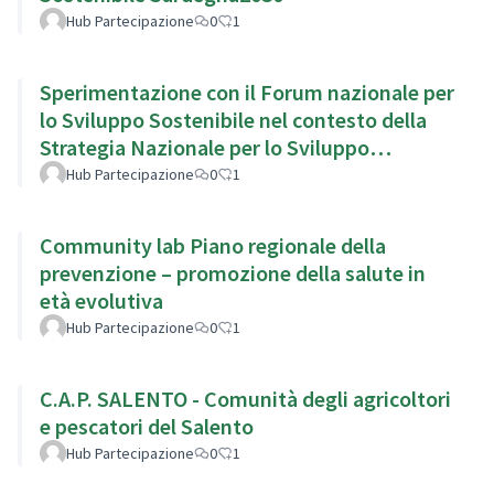
Hub Partecipazione
0
1
Sperimentazione con il Forum nazionale per
lo Sviluppo Sostenibile nel contesto della
Strategia Nazionale per lo Sviluppo
Sostenibile
Hub Partecipazione
0
1
Community lab Piano regionale della
prevenzione – promozione della salute in
età evolutiva
Hub Partecipazione
0
1
C.A.P. SALENTO - Comunità degli agricoltori
e pescatori del Salento
Hub Partecipazione
0
1