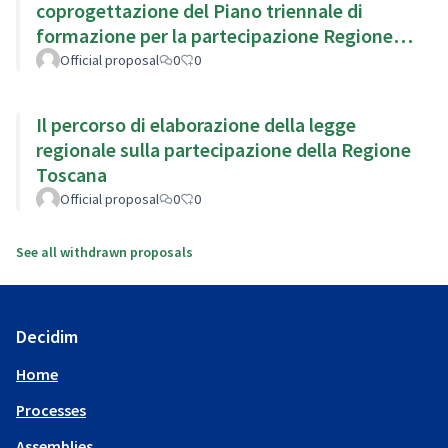
coprogettazione del Piano triennale di
formazione per la partecipazione Regione
Emilia Romagna
Official proposal
0
0
Il percorso di elaborazione della legge
regionale sulla partecipazione della Regione
Toscana
Official proposal
0
0
See all withdrawn proposals
Decidim
Home
Processes
Assemblies