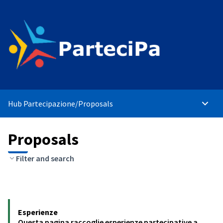
Hub Partecipazione
/
Proposals
Main 
Proposals
Filter and search
Esperienze
Questa pagina raccoglie esperienze partecipative a