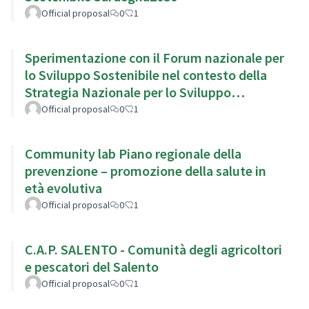
Official proposal
0
1
Sperimentazione con il Forum nazionale per
lo Sviluppo Sostenibile nel contesto della
Strategia Nazionale per lo Sviluppo
Sostenibile
Official proposal
0
1
Community lab Piano regionale della
prevenzione – promozione della salute in
età evolutiva
Official proposal
0
1
C.A.P. SALENTO - Comunità degli agricoltori
e pescatori del Salento
Official proposal
0
1