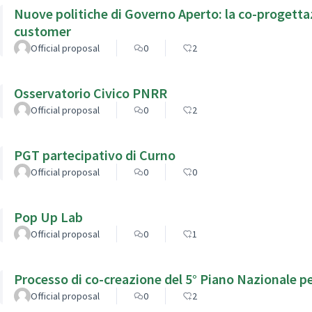
Nuove politiche di Governo Aperto: la co-progettaz
customer
Official proposal
0
2
Osservatorio Civico PNRR
Official proposal
0
2
PGT partecipativo di Curno
Official proposal
0
0
Pop Up Lab
Official proposal
0
1
Processo di co-creazione del 5° Piano Nazionale pe
Official proposal
0
2