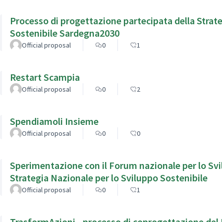
Processo di progettazione partecipata della Strate
Sostenibile Sardegna2030
Official proposal
0
1
Restart Scampia
Official proposal
0
2
Spendiamoli Insieme
Official proposal
0
0
Sperimentazione con il Forum nazionale per lo Svi
Strategia Nazionale per lo Sviluppo Sostenibile
Official proposal
0
1
TrasformAzioni - processo di coprogettazione del 