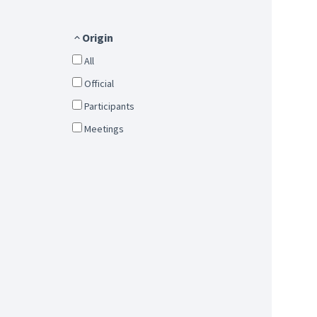
Origin
All
Official
Participants
Meetings