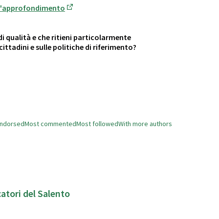
ll'approfondimento
(Opens in new tab)
di qualità e che ritieni particolarmente
ittadini e sulle politiche di riferimento?
endorsed
Most commented
Most followed
With more authors
atori del Salento