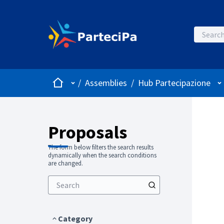
Home
Main menu
Us
/
Assemblies
/
Hub Partecipazione
Proposals
The form below filters the search results
dynamically when the search conditions
are changed.
Category