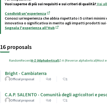
Vuoi saperne di più sui requisiti e sui criteri di qualità?
Vai a
Condividi un'esperienza
(Opens in new tab)
Conosci un’esperienza che abbia rispettato i 5 criteri minimi 
innovativa o significativa in merito agli impatti prodotti sui c
Segnala l'esperienza all'Hub
(Opens in new tab)
16 proposals
Random
Recent
A-Z (Alphabetical)
Z-A (Reverse alphabetical)
Most 
Bright - Cambiaterra
Official proposal
0
1
C.A.P. SALENTO - Comunità degli agricoltori e pesc
Official proposal
0
1