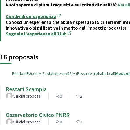
Vuoi saperne di più sui requisiti e sui criteri di qualità?
Vai a
Condividi un'esperienza
(Opens in new tab)
Conosci un’esperienza che abbia rispettato i 5 criteri minimi 
innovativa o significativa in merito agli impatti prodotti sui c
Segnala l'esperienza all'Hub
(Opens in new tab)
16 proposals
Random
Recent
A-Z (Alphabetical)
Z-A (Reverse alphabetical)
Most e
Restart Scampia
Official proposal
0
2
Osservatorio Civico PNRR
Official proposal
0
2