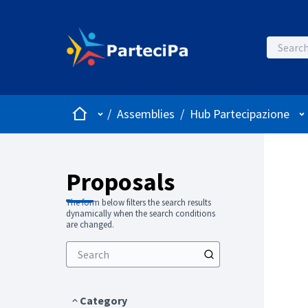
Home
Main menu
Us
/
Assemblies
/
Hub Partecipazione
Proposals
The form below filters the search results
dynamically when the search conditions
are changed.
Category