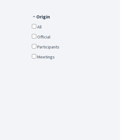
Origin
All
Official
Participants
Meetings