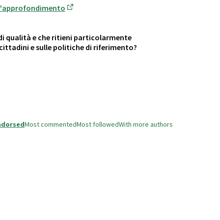
ll'approfondimento
(Opens in new tab)
di qualità e che ritieni particolarmente
ittadini e sulle politiche di riferimento?
ndorsed
Most commented
Most followed
With more authors