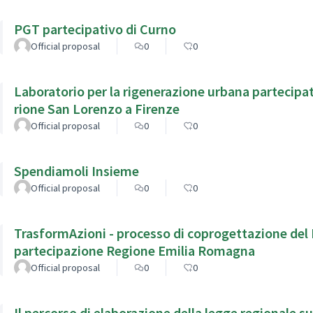
PGT partecipativo di Curno
Official proposal
0
0
Laboratorio per la rigenerazione urbana partecipat
rione San Lorenzo a Firenze
Official proposal
0
0
Spendiamoli Insieme
Official proposal
0
0
TrasformAzioni - processo di coprogettazione del 
partecipazione Regione Emilia Romagna
Official proposal
0
0
Il percorso di elaborazione della legge regionale s