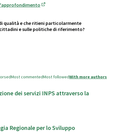
ll'approfondimento
(Opens in new tab)
di qualità e che ritieni particolarmente
ittadini e sulle politiche di riferimento?
dorsed
Most commented
Most followed
With more authors
ione dei servizi INPS attraverso la
gia Regionale per lo Sviluppo