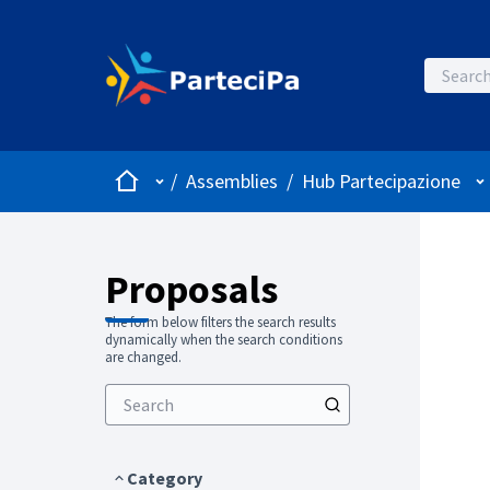
Home
Main menu
Us
/
Assemblies
/
Hub Partecipazione
Proposals
The form below filters the search results
dynamically when the search conditions
are changed.
Category