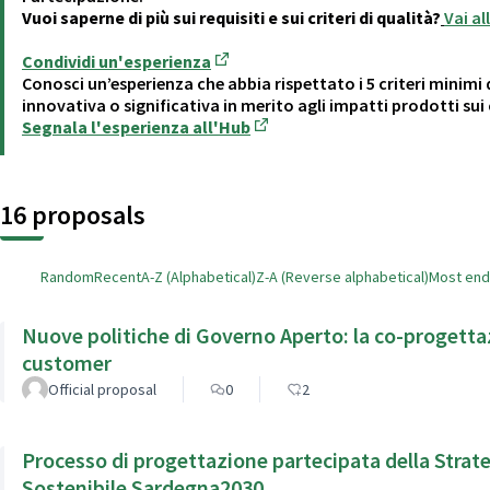
Vuoi saperne di più sui requisiti e sui criteri di qualità?
Vai a
Condividi un'esperienza
(Opens in new tab)
Conosci un’esperienza che abbia rispettato i 5 criteri minimi 
innovativa o significativa in merito agli impatti prodotti sui c
Segnala l'esperienza all'Hub
(Opens in new tab)
16 proposals
Random
Recent
A-Z (Alphabetical)
Z-A (Reverse alphabetical)
Most en
Nuove politiche di Governo Aperto: la co-progettaz
customer
Official proposal
0
2
Processo di progettazione partecipata della Strate
Sostenibile Sardegna2030