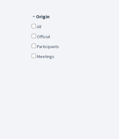
Origin
All
Official
Participants
Meetings