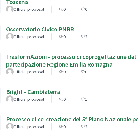
Toscana
Official proposal
0
0
Osservatorio Civico PNRR
Official proposal
0
2
TrasformAzioni - processo di coprogettazione del 
partecipazione Regione Emilia Romagna
Official proposal
0
0
Bright - Cambiaterra
Official proposal
0
1
Processo di co-creazione del 5° Piano Nazionale pe
Official proposal
0
2