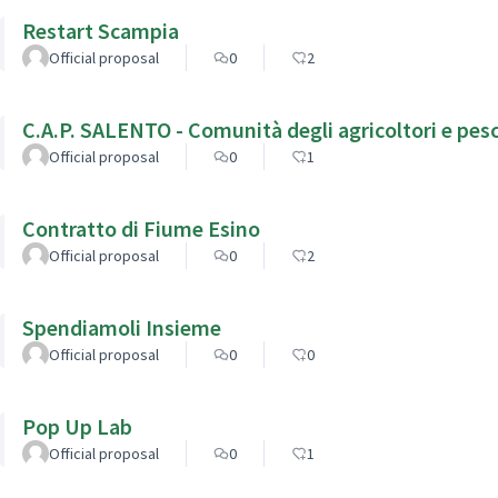
Restart Scampia
Official proposal
0
2
C.A.P. SALENTO - Comunità degli agricoltori e pesc
Official proposal
0
1
Contratto di Fiume Esino
Official proposal
0
2
Spendiamoli Insieme
Official proposal
0
0
Pop Up Lab
Official proposal
0
1