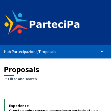
Hub Partecipazione
/
Proposals
Main 
Proposals
Filter and search
Esperienze
Questa pagina raccoglie esperienze partecipative a