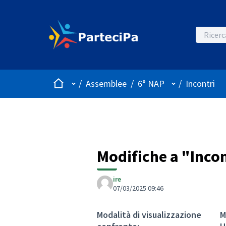
Home
Menù principale
Menù utente
/
Assemblee
/
6° NAP
/
Incontri
Modifiche a "Inco
ire
07/03/2025 09:46
Modalità di visualizzazione
M